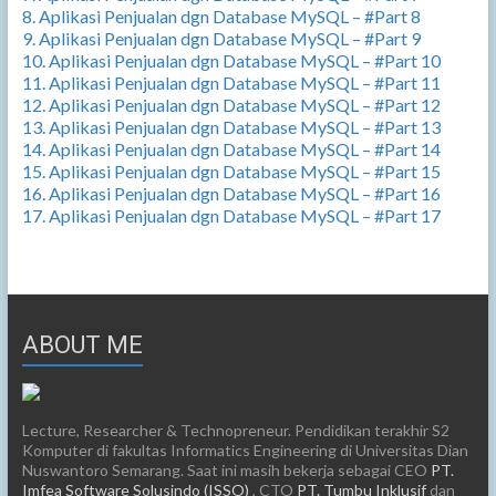
8. Aplikasi Penjualan dgn Database MySQL – #Part 8
9. Aplikasi Penjualan dgn Database MySQL – #Part 9
10. Aplikasi Penjualan dgn Database MySQL – #Part 10
11. Aplikasi Penjualan dgn Database MySQL – #Part 11
12. Aplikasi Penjualan dgn Database MySQL – #Part 12
13. Aplikasi Penjualan dgn Database MySQL – #Part 13
14. Aplikasi Penjualan dgn Database MySQL – #Part 14
15. Aplikasi Penjualan dgn Database MySQL – #Part 15
16. Aplikasi Penjualan dgn Database MySQL – #Part 16
17. Aplikasi Penjualan dgn Database MySQL – #Part 17
ABOUT ME
Lecture, Researcher & Technopreneur. Pendidikan terakhir S2
Komputer di fakultas Informatics Engineering di Universitas Dian
Nuswantoro Semarang. Saat ini masih bekerja sebagai CEO
PT.
Imfea Software Solusindo (ISSO)
, CTO
PT. Tumbu Inklusif
dan