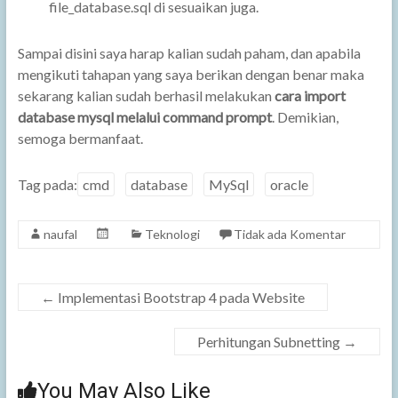
file_database.sql di sesuaikan juga.
Sampai disini saya harap kalian sudah paham, dan apabila
mengikuti tahapan yang saya berikan dengan benar maka
sekarang kalian sudah berhasil melakukan
cara import
database mysql melalui command prompt
. Demikian,
semoga bermanfaat.
Tag pada:
cmd
database
MySql
oracle
naufal
Teknologi
Tidak ada Komentar
←
Implementasi Bootstrap 4 pada Website
Perhitungan Subnetting
→
You May Also Like