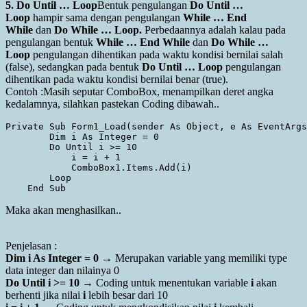
5. Do Until … Loop
Bentuk pengulangan
Do Until …
Loop
hampir sama dengan pengulangan
While … End
While
dan
Do While … Loop.
Perbedaannya adalah kalau pada
pengulangan bentuk
While … End While
dan
Do While …
Loop
pengulangan dihentikan pada waktu kondisi bernilai salah
(false), sedangkan pada bentuk
Do Until … Loop
pengulangan
dihentikan pada waktu kondisi bernilai benar (true).
Contoh :Masih seputar ComboBox, menampilkan deret angka
kedalamnya, silahkan pastekan Coding dibawah..
Private Sub Form1_Load(sender As Object, e As EventArgs
        Dim i As Integer = 0

        Do Until i >= 10

            i = i + 1

            ComboBox1.Items.Add(i)

        Loop

Maka akan menghasilkan..
Penjelasan :
Dim i As Integer = 0
→ Merupakan variable yang memiliki type
data integer dan nilainya 0
Do Until i >= 10
→ Coding untuk menentukan variable
i
akan
berhenti jika nilai
i
lebih besar dari 10