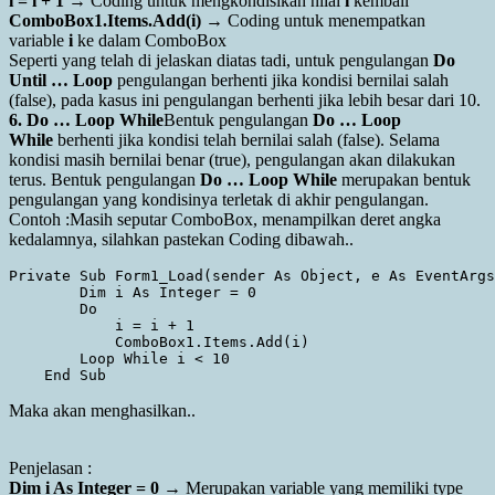
i = i + 1
→ Coding untuk mengkondisikan nilai
i
kembali
ComboBox1.Items.Add(i)
→ Coding untuk menempatkan
variable
i
ke dalam ComboBox
Seperti yang telah di jelaskan diatas tadi, untuk pengulangan
Do
Until … Loop
pengulangan berhenti jika kondisi bernilai salah
(false), pada kasus ini pengulangan berhenti jika lebih besar dari 10.
6. Do … Loop While
Bentuk pengulangan
Do … Loop
While
berhenti jika kondisi telah bernilai salah (false). Selama
kondisi masih bernilai benar (true), pengulangan akan dilakukan
terus. Bentuk pengulangan
Do … Loop While
merupakan bentuk
pengulangan yang kondisinya terletak di akhir pengulangan.
Contoh :Masih seputar ComboBox, menampilkan deret angka
kedalamnya, silahkan pastekan Coding dibawah..
Private Sub Form1_Load(sender As Object, e As EventArgs
        Dim i As Integer = 0

        Do

            i = i + 1

            ComboBox1.Items.Add(i)

        Loop While i < 10

Maka akan menghasilkan..
Penjelasan :
Dim i As Integer = 0
→ Merupakan variable yang memiliki type