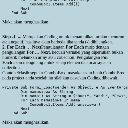
            ComboBox1.Items.Add(i)

        Next

Maka akan menghasilkan..
Step -1
→ Merupakan Coding untuk menampilkan urutan menurun
atau negatif, hasilnya akan berbeda jika tanda (-) dihilangkan.
2. For Each … Next
Pengulangan
For Each
mirip dengan
pengulangan
For … Next
, kecuali variabel yang diperlukan bukan
numerik melainkan array atau collection. Pengulangan
For
Each
akan mengulang untuk setiap elemen dalam array atau
collection.
Contoh :Masih seputar ComboBox, masukan satu buah ComboBox
pada project anda setelah itu silahkan pastekan Coding dibawah..
Private Sub Form1_Load(sender As Object, e As EventArgs
        Dim namasiswa As String

        Dim nama() As String = {"Budi", "Andi", "Dewi",
        For Each namasiswa In nama

            ComboBox1.Items.Add(namasiswa )

        Next

Maka akan menghasilkan..