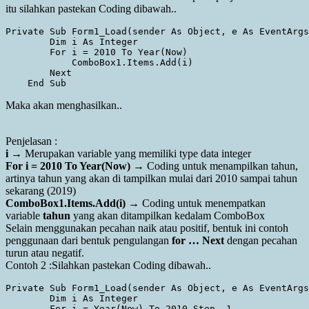
itu silahkan pastekan Coding dibawah..
Private Sub Form1_Load(sender As Object, e As EventArgs
        Dim i As Integer

        For i = 2010 To Year(Now)

            ComboBox1.Items.Add(i)

        Next

Maka akan menghasilkan..
Penjelasan :
i
→ Merupakan variable yang memiliki type data integer
For i = 2010 To Year(Now)
→ Coding untuk menampilkan tahun,
artinya tahun yang akan di tampilkan mulai dari 2010 sampai tahun
sekarang (2019)
ComboBox1.Items.Add(i)
→ Coding untuk menempatkan
variable
tahun
yang akan ditampilkan kedalam ComboBox
Selain menggunakan pecahan naik atau positif, bentuk ini contoh
penggunaan dari bentuk pengulangan
for … Next
dengan pecahan
turun atau negatif.
Contoh 2 :Silahkan pastekan Coding dibawah..
Private Sub Form1_Load(sender As Object, e As EventArgs
        Dim i As Integer

        For i = Year(Now) To 2010 Step -1
