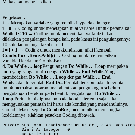
Maka akan menghasilkan..
Penjelasan :
i
→ Merupakan variable yang memiliki type data integer
i = 0
→ Coding untuk menetapkan nilai variable
i
untuk petama kali
While i < 10
→ Coding untuk menentukan variable
i
akan
dilakukan pengulangan berapa kali, pada kasus ini pengulangannya
10 kali dan nilainya kecil dari 10
i = i + 1
→ Coding untuk mengkondisikan nilai
i
kembali
ComboBox1.Items.Add(i)
→ Coding untuk menempatkan
variable
i
ke dalam ComboBox
4. Do While … loop
Pengulangan
Do While … Loop
merupakan
loop yang sangat mirip dengan
While … End While.
Yang
membedakan
Do While … Loop
dengan
While … End
While
adalah perintah
Exit Do.
Perintah tersebut adalah perintah
untuk memaksa program menghentikan pengulangan sebelum
pengulangan berakhir pada bentuk pengulangan
Do While …
Loop.
Perintah ini digunakan pada kondisi tertentu saja. Jika
menggunakan perintah ini harus ada kondisi yang mendahuluinya.
Contoh :Masih seputar ComboBox, menampilkan deret angka
kedalamnya, silahkan pastekan Coding dibawah..
Private Sub Form1_Load(sender As Object, e As EventArgs
        Dim i As Integer = 0

        Do While i < 10
