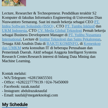
Lecture, Researcher & Technopreneur. Pendidikan terakhir S2
Komputer di fakultas Informatics Engineering di Universitas Dian
Nuswantoro Semarang. Saat ini masih bekerja sebagai CEO
PT.
Imfea Software Solusindo (ISSO)
, CTO
PT. Tumbu Inklusif
dan
UKM Indonesia
, CTO
CV. Media Global Teknologi
Pernah bekerja
sebagai Business Development Manager di
PT. Yulibu Nusantara
International
, Lecture di
Institut Teknologi dan Sains Pekalongan
,
Tenaga Ahli Analisis Data di
BAKTI KOMINFO
, di
Kemenkop
dan UMKM
serta konsultan IT di beberapa Perusahaan dan
Pemerintah Daerah. Aktif sebagai Anggota Intelligent Systems
Research Center.Research interest di bidang Data Mining dan
Machine Learning.
Kontak melalui:
- WA/Telegram: +628156655501
- Office: +6282227779139 / 024-76450069
- Facebook: razak.naufal
- Instagram: abdulrazaknaufal
- Email: naufal@megateknologi.com
My Schedule