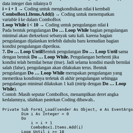
data integer dan nilainya 0
i = i + 1
→ Coding untuk mengkondisikan nilai
i
kembali
ComboBox1.Items.Add(i)
→ Coding untuk menempatkan
variable
i
ke dalam ComboBox
Loop While i < 10
→ Coding untuk pengulangan nilai
i
Pada bentuk pengulangan
Do … Loop While
bagian pengulangan
minimal akan dieksekusi sebanyak satu kali. karena bagian
pengulangan dijalankan terlebih dahulu baru kemudian bagian
kondisi pengulangan diperiksa.
7. Do … Loop Until
Bentuk pengulangan
Do … Loop Until
sama
dengan bentuk
Do … Loop While.
Pengulangan berhenti jika
kondisi telah bernilai benar (true). Jadi selama kondisi masih bernilai
salah (false), pengulangan akan dilakukan terus. Bentuk
pengulangan
Do … Loop While
merupakan pengulangan yang
memeriksa kondisinya terletak di akhir pengulangan sehingga
pengulangan minimal dilakukan 1 kali (mirip dengan
Do … Loop
While
).
Contoh :Masih seputar ComboBox, menampilkan deret angka
kedalamnya, silahkan pastekan Coding dibawah..
Private Sub Form1_Load(sender As Object, e As EventArgs
        Dim i As Integer = 0

        Do

            i = i + 1

            ComboBox1.Items.Add(i)

        Loop Until i >= 10
