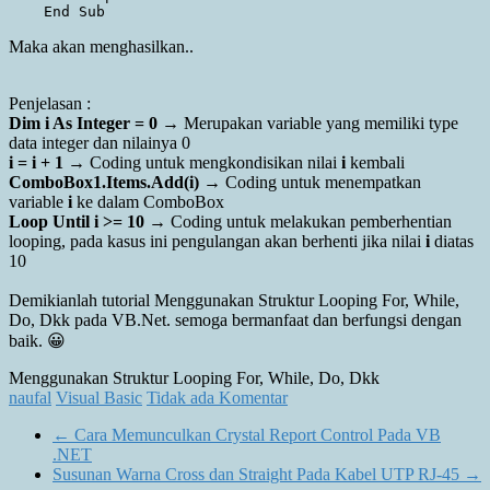
Maka akan menghasilkan..
Penjelasan :
Dim i As Integer = 0
→ Merupakan variable yang memiliki type
data integer dan nilainya 0
i = i + 1
→ Coding untuk mengkondisikan nilai
i
kembali
ComboBox1.Items.Add(i)
→ Coding untuk menempatkan
variable
i
ke dalam ComboBox
Loop Until i >= 10
→ Coding untuk melakukan pemberhentian
looping, pada kasus ini pengulangan akan berhenti jika nilai
i
diatas
10
Demikianlah tutorial Menggunakan Struktur Looping For, While,
Do, Dkk pada VB.Net. semoga bermanfaat dan berfungsi dengan
baik. 😀
Menggunakan Struktur Looping For, While, Do, Dkk
naufal
Visual Basic
Tidak ada Komentar
←
Cara Memunculkan Crystal Report Control Pada VB
.NET
Susunan Warna Cross dan Straight Pada Kabel UTP RJ-45
→