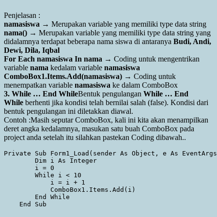
Penjelasan :
namasiswa
→ Merupakan variable yang memiliki type data string
nama()
→ Merupakan variable yang memiliki type data string yang
didalamnya terdapat beberapa nama siswa di antaranya
Budi, Andi,
Dewi, Dila, Iqbal
For Each namasiswa In nama
→ Coding untuk mengentrikan
variable
nama
kedalam variable
namasiswa
ComboBox1.Items.Add(namasiswa)
→ Coding untuk
menempatkan variable
namasiswa
ke dalam ComboBox
3. While … End While
Bentuk pengulangan
While … End
While
berhenti jika kondisi telah bernilai salah (false). Kondisi dari
bentuk pengulangan ini diletakkan diawal.
Contoh :Masih seputar ComboBox, kali ini kita akan menampilkan
deret angka kedalamnya, masukan satu buah ComboBox pada
project anda setelah itu silahkan pastekan Coding dibawah..
Private Sub Form1_Load(sender As Object, e As EventArgs
        Dim i As Integer

        i = 0

        While i < 10

            i = i + 1

            ComboBox1.Items.Add(i)

        End While
