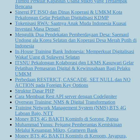
Tumbu Perkuat Kapasitas Usaha Mikro yang Terdampak
Bencana
Sinergi PT ISSO dan Dinas Koperasi & UMKM Kota
Pekalongan Gelar Pelatihan Digitalisasi KDMP
Tokenisasi RWA: Saatnya Anak Muda Indonesia Kuasai
Investasi Masa Depan!
Mengulik Dua Pendekatan Pemberdayaan Desa: Saemaul
Undong ala Korea Selatan dan Koperasi Desa Merah Putih di
Indonesia
In-House Training Bank Indonesia: Memperkuat Digitalisasi
Wakaf Uang di Sulawesi Selatan
ITSNU Pekalongan Kolaborasi dgn LKMS Kasuwari Gelar
Pelatihan Pemasaran Digital & Kewirusahaan Bagi Pelaku
UMKM
Perbedaan RESTRICT, CASCADE, SET NULL dan NO
ACTION pada Foreign Key Options
Struktur Dasar PHP
Cara Membuat Rest API server dengan CodeIgniter
Overseas Training: NMS & Digital Transformation
Training Network Management System (NMS) BTS 4G
Laboan Bajo, NTT
Monev BTS 4G BAKTI Kominfo di Sorong, Papua
Muhammad Yunus: Pejuang Pemberantas Kemiskinan
Melalui Keuangan Mikro, Grameen Bank
Monev BTS 4G BAKTI Kominfo di Keroom, Jayapura,