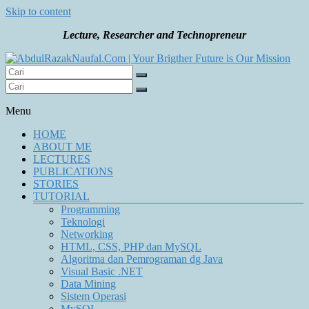
Skip to content
Lecture, Researcher and Technopreneur
Your Brigther Future is Our Mission
AbdulRazakNaufal.Com | Your Brigther Future is Our
Mission
Menu
HOME
ABOUT ME
LECTURES
PUBLICATIONS
STORIES
TUTORIAL
Programming
Teknologi
Networking
HTML, CSS, PHP dan MySQL
Algoritma dan Pemrograman dg Java
Visual Basic .NET
Data Mining
Sistem Operasi
MySQL