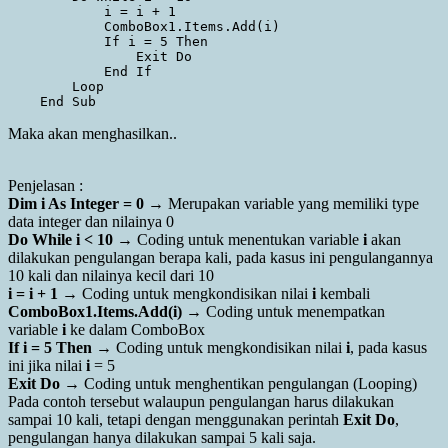
            i = i + 1

            ComboBox1.Items.Add(i)

            If i = 5 Then

                Exit Do

            End If

        Loop

Maka akan menghasilkan..
Penjelasan :
Dim i As Integer = 0
→ Merupakan variable yang memiliki type
data integer dan nilainya 0
Do While i < 10
→ Coding untuk menentukan variable
i
akan
dilakukan pengulangan berapa kali, pada kasus ini pengulangannya
10 kali dan nilainya kecil dari 10
i = i + 1
→ Coding untuk mengkondisikan nilai
i
kembali
ComboBox1.Items.Add(i)
→ Coding untuk menempatkan
variable
i
ke dalam ComboBox
If i = 5 Then
→ Coding untuk mengkondisikan nilai
i
, pada kasus
ini jika nilai
i
= 5
Exit Do
→ Coding untuk menghentikan pengulangan (Looping)
Pada contoh tersebut walaupun pengulangan harus dilakukan
sampai 10 kali, tetapi dengan menggunakan perintah
Exit Do
,
pengulangan hanya dilakukan sampai 5 kali saja.