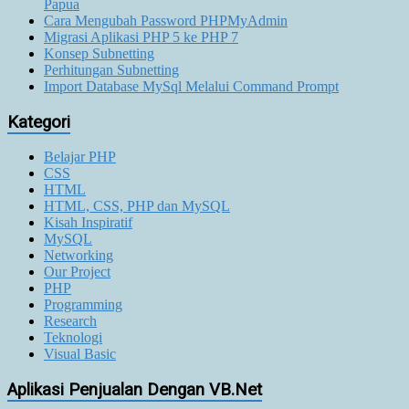
Papua
Cara Mengubah Password PHPMyAdmin
Migrasi Aplikasi PHP 5 ke PHP 7
Konsep Subnetting
Perhitungan Subnetting
Import Database MySql Melalui Command Prompt
Kategori
Belajar PHP
CSS
HTML
HTML, CSS, PHP dan MySQL
Kisah Inspiratif
MySQL
Networking
Our Project
PHP
Programming
Research
Teknologi
Visual Basic
Aplikasi Penjualan Dengan VB.Net