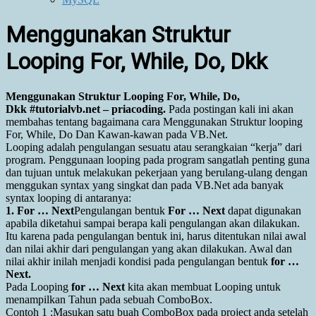
Menggunakan Struktur
Looping For, While, Do, Dkk
Menggunakan Struktur Looping For, While, Do,
Dkk #tutorialvb.net – priacoding.
Pada postingan kali ini akan
membahas tentang bagaimana cara Menggunakan Struktur looping
For, While, Do Dan Kawan-kawan pada VB.Net.
Looping adalah pengulangan sesuatu atau serangkaian “kerja” dari
program. Penggunaan looping pada program sangatlah penting guna
dan tujuan untuk melakukan pekerjaan yang berulang-ulang dengan
menggukan syntax yang singkat dan pada VB.Net ada banyak
syntax looping di antaranya:
1. For … Next
Pengulangan bentuk
For … Next
dapat digunakan
apabila diketahui sampai berapa kali pengulangan akan dilakukan.
Itu karena pada pengulangan bentuk ini, harus ditentukan nilai awal
dan nilai akhir dari pengulangan yang akan dilakukan. Awal dan
nilai akhir inilah menjadi kondisi pada pengulangan bentuk
for …
Next.
Pada Looping
for … Next
kita akan membuat Looping untuk
menampilkan Tahun pada sebuah ComboBox.
Contoh 1 :Masukan satu buah ComboBox pada project anda setelah