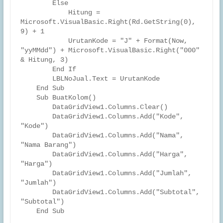
        Else

            Hitung = 
Microsoft.VisualBasic.Right(Rd.GetString(0), 
9) + 1

            UrutanKode = "J" + Format(Now, 
"yyMMdd") + Microsoft.VisualBasic.Right("000" 
& Hitung, 3)

        End If

        LBLNoJual.Text = UrutanKode

    End Sub

    Sub BuatKolom()

        DataGridView1.Columns.Clear()

        DataGridView1.Columns.Add("Kode", 
"Kode")

        DataGridView1.Columns.Add("Nama", 
"Nama Barang")

        DataGridView1.Columns.Add("Harga", 
"Harga")

        DataGridView1.Columns.Add("Jumlah", 
"Jumlah")

        DataGridView1.Columns.Add("Subtotal", 
"Subtotal")
