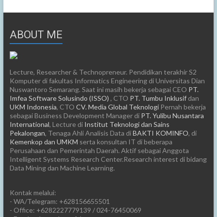
ABOUT ME
Lecture, Researcher & Technopreneur. Pendidikan terakhir S2
Komputer di fakultas Informatics Engineering di Universitas Dian
Nuswantoro Semarang. Saat ini masih bekerja sebagai CEO
PT.
Imfea Software Solusindo (ISSO)
, CTO
PT. Tumbu Inklusif
dan
UKM Indonesia
, CTO
CV. Media Global Teknologi
Pernah bekerja
sebagai Business Development Manager di
PT. Yulibu Nusantara
International
, Lecture di
Institut Teknologi dan Sains
Pekalongan
, Tenaga Ahli Analisis Data di
BAKTI KOMINFO
, di
Kemenkop dan UMKM
serta konsultan IT di beberapa
Perusahaan dan Pemerintah Daerah. Aktif sebagai Anggota
Intelligent Systems Research Center.Research interest di bidang
Data Mining dan Machine Learning.
Kontak melalui:
- WA/Telegram: +628156655501
- Office: +6282227779139 / 024-76450069