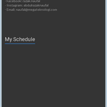
- Facebook: razak.naufal
- Instagram: abdulrazaknaufal
- Email: naufal@megateknologi.com
My Schedule