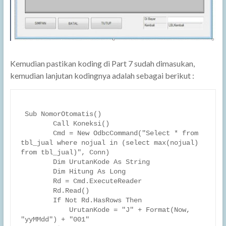
Kemudian pastikan koding di Part 7 sudah dimasukan,
kemudian lanjutan kodingnya adalah sebagai berikut :
 Sub NomorOtomatis()

        Call Koneksi()

        Cmd = New OdbcCommand("Select * from 
tbl_jual where nojual in (select max(nojual) 
from tbl_jual)", Conn)

        Dim UrutanKode As String

        Dim Hitung As Long

        Rd = Cmd.ExecuteReader

        Rd.Read()

        If Not Rd.HasRows Then

            UrutanKode = "J" + Format(Now, 
"yyMMdd") + "001"
