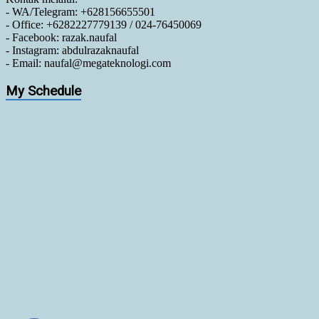
- WA/Telegram: +628156655501
- Office: +6282227779139 / 024-76450069
- Facebook: razak.naufal
- Instagram: abdulrazaknaufal
- Email: naufal@megateknologi.com
My Schedule