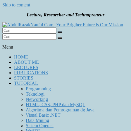
Skip to content
Lecture, Researcher and Technopreneur
Your Brigther Future is Our Mission
AbdulRazakNaufal.Com | Your Brigther Future is Our
Mission
Menu
HOME
ABOUT ME
LECTURES
PUBLICATIONS
STORIES
TUTORIAL
Programming
Teknologi
Networking
HTML, CSS, PHP dan MySQL
Algoritma dan Pemrograman dg Java
Visual Basic .NET
Data Mining
Sistem Operasi
MySQL