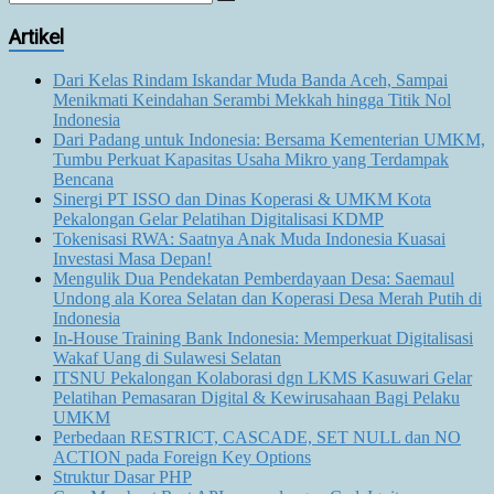
Artikel
Dari Kelas Rindam Iskandar Muda Banda Aceh, Sampai
Menikmati Keindahan Serambi Mekkah hingga Titik Nol
Indonesia
Dari Padang untuk Indonesia: Bersama Kementerian UMKM,
Tumbu Perkuat Kapasitas Usaha Mikro yang Terdampak
Bencana
Sinergi PT ISSO dan Dinas Koperasi & UMKM Kota
Pekalongan Gelar Pelatihan Digitalisasi KDMP
Tokenisasi RWA: Saatnya Anak Muda Indonesia Kuasai
Investasi Masa Depan!
Mengulik Dua Pendekatan Pemberdayaan Desa: Saemaul
Undong ala Korea Selatan dan Koperasi Desa Merah Putih di
Indonesia
In-House Training Bank Indonesia: Memperkuat Digitalisasi
Wakaf Uang di Sulawesi Selatan
ITSNU Pekalongan Kolaborasi dgn LKMS Kasuwari Gelar
Pelatihan Pemasaran Digital & Kewirusahaan Bagi Pelaku
UMKM
Perbedaan RESTRICT, CASCADE, SET NULL dan NO
ACTION pada Foreign Key Options
Struktur Dasar PHP