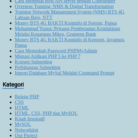
Cara Membuat Rest API server dengan CodeIgniter
Overseas Training: NMS & Digital Transformation
Training Network Management System (NMS) BTS 4G
Laboan Bajo, NTT
Monev BTS 4G BAKTI Kominfo di Sorong, Papua
Muhammad Yunus: Pejuang Pemberantas Kemiskinan
Melalui Keuangan Mikro, Grameen Bank
Monev BTS 4G BAKTI Kominfo di Keroom, Jayapura,
Papua
Cara Mengubah Password PHPMyAdmin
Migrasi Aplikasi PHP 5 ke PHP 7
Konsep Subnetting
Perhitungan Subnetting
Import Database MySql Melalui Command Prompt
Kategori
Belajar PHP
CSS
HTML
HTML, CSS, PHP dan MySQL
Kisah Inspiratif
MySQL
Networking
Our Project