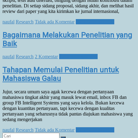
skripsi, tesis atau disertasi, bingung dengan istilah kontribusi dalam
penelitian. Di setiap sidang proposal, sidang akhir, dan melihat hasil
review dari paper yang kita kirimkan ke jurnal internasional,
naufal
Research
Tidak ada Komentar
Baca Selengkapnya
Bagaimana Melakukan Penelitian yang
Baik
naufal
Research
2 Komentar
Baca Selengkapnya
Tahapan Memulai Penelitian untuk
Mahasiswa Galau
Jujur, secara umum saya agak kecewa dengan pertanyaan
mahasiswa tingkat akhir yang masuk lewat email, inbox FB dan
group FB Intelligent Systems yang saya kelola. Bukan kecewa
dengan kuantitas pertanyaan, tapi kecewa dengan kualitas
pertanyaan yang seharusnya tidak pantas diajukan mahasiswa yang
sedang mengerjakan
naufal
Research
Tidak ada Komentar
Baca Selengkapnya