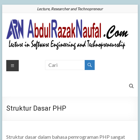
Skip
Lecture, Researcher and Technopreneur
to
content
AbdulRazakNaufal.Com
Your
Brigther
| Your Brigther Future is
Future
is Our
Our Mission
Mission
Struktur Dasar PHP
Struktur dasar dalam bahasa pemrograman PHP sangat