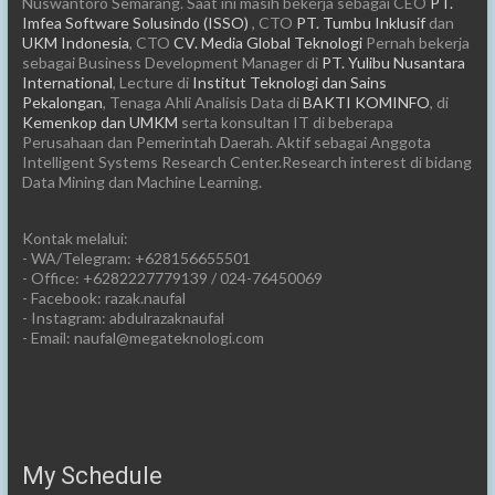
Nuswantoro Semarang. Saat ini masih bekerja sebagai CEO
PT.
Imfea Software Solusindo (ISSO)
, CTO
PT. Tumbu Inklusif
dan
UKM Indonesia
, CTO
CV. Media Global Teknologi
Pernah bekerja
sebagai Business Development Manager di
PT. Yulibu Nusantara
International
, Lecture di
Institut Teknologi dan Sains
Pekalongan
, Tenaga Ahli Analisis Data di
BAKTI KOMINFO
, di
Kemenkop dan UMKM
serta konsultan IT di beberapa
Perusahaan dan Pemerintah Daerah. Aktif sebagai Anggota
Intelligent Systems Research Center.Research interest di bidang
Data Mining dan Machine Learning.
Kontak melalui:
- WA/Telegram: +628156655501
- Office: +6282227779139 / 024-76450069
- Facebook: razak.naufal
- Instagram: abdulrazaknaufal
- Email: naufal@megateknologi.com
My Schedule