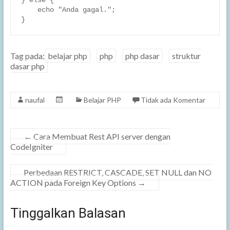
} else {

    echo "Anda gagal.";

}
Tag pada:
belajar php
php
php dasar
struktur
dasar php
naufal
Belajar PHP
Tidak ada Komentar
←
Cara Membuat Rest API server dengan
CodeIgniter
Perbedaan RESTRICT, CASCADE, SET NULL dan NO
ACTION pada Foreign Key Options
→
Tinggalkan Balasan