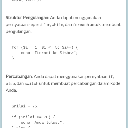
Struktur Pengulangan
: Anda dapat menggunakan
pernyataan seperti
,
, dan
untuk membuat
for
while
foreach
pengulangan.
for ($i = 1; $i <= 5; $i++) {

    echo "Iterasi ke-$i<br>";

}
Percabangan
: Anda dapat menggunakan pernyataan
,
if
, dan
untuk membuat percabangan dalam kode
else
switch
Anda.
$nilai = 75;

if ($nilai >= 70) {

    echo "Anda lulus.";
