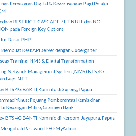
tihan Pemasaran Digital & Kewirusahaan Bagi Pelaku
KM
edaan RESTRICT, CASCADE, SET NULL dan NO
ON pada Foreign Key Options
ktur Dasar PHP
 Membuat Rest API server dengan CodeIgniter
seas Training: NMS & Digital Transformation
ning Network Management System (NMS) BTS 4G
an Bajo, NTT
v BTS 4G BAKTI Kominfo di Sorong, Papua
mmad Yunus: Pejuang Pemberantas Kemiskinan
lui Keuangan Mikro, Grameen Bank
v BTS 4G BAKTI Kominfo di Keroom, Jayapura, Papua
 Mengubah Password PHPMyAdmin