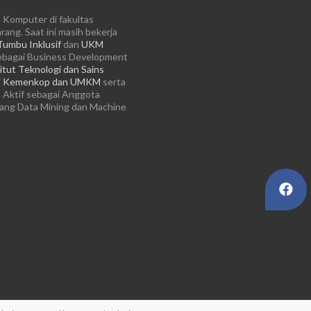
 Komputer di fakultas
ang. Saat ini masih bekerja
Tumbu Inklusif
dan
UKM
ebagai Business Development
itut Teknologi dan Sains
i
Kemenkop dan UMKM
serta
 Aktif sebagai Anggota
dang Data Mining dan Machine