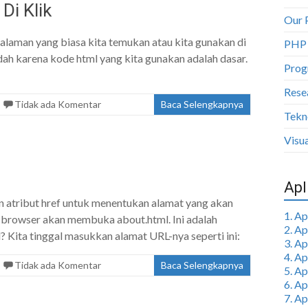
Di Klik
Our 
alaman yang biasa kita temukan atau kita gunakan di
PHP
dah karena kode html yang kita gunakan adalah dasar.
Prog
Rese
Tidak ada Komentar
Baca Selengkapnya
Tekn
Visua
Apl
n atribut href untuk menentukan alamat yang akan
1. A
ka browser akan membuka about.html. Ini adalah
2. A
l? Kita tinggal masukkan alamat URL-nya seperti ini:
3. A
4. A
Tidak ada Komentar
Baca Selengkapnya
5. A
6. A
7. A