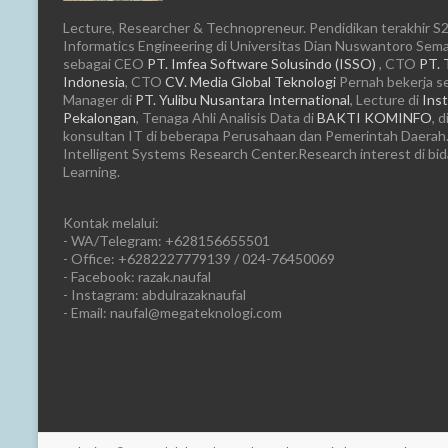
Lecture, Researcher & Technopreneur. Pendidikan terakhir S2
Informatics Engineering di Universitas Dian Nuswantoro Semar
sebagai CEO
PT. Imfea Software Solusindo (ISSO)
, CTO
PT. 
Indonesia
, CTO
CV. Media Global Teknologi
Pernah bekerja s
Manager di
PT. Yulibu Nusantara International
, Lecture di
Inst
Pekalongan
, Tenaga Ahli Analisis Data di
BAKTI KOMINFO
, d
konsultan IT di beberapa Perusahaan dan Pemerintah Daerah.
Intelligent Systems Research Center.Research interest di bi
Learning.
Kontak melalui:
- WA/Telegram: +628156655501
- Office: +6282227779139 / 024-76450069
- Facebook: razak.naufal
- Instagram: abdulrazaknaufal
- Email: naufal@megateknologi.com