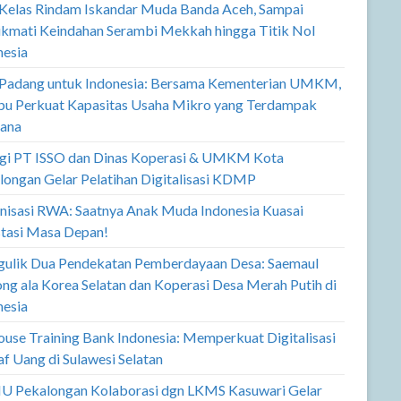
 Kelas Rindam Iskandar Muda Banda Aceh, Sampai
kmati Keindahan Serambi Mekkah hingga Titik Nol
nesia
 Padang untuk Indonesia: Bersama Kementerian UMKM,
u Perkuat Kapasitas Usaha Mikro yang Terdampak
ana
rgi PT ISSO dan Dinas Koperasi & UMKM Kota
longan Gelar Pelatihan Digitalisasi KDMP
nisasi RWA: Saatnya Anak Muda Indonesia Kuasai
stasi Masa Depan!
ulik Dua Pendekatan Pemberdayaan Desa: Saemaul
ng ala Korea Selatan dan Koperasi Desa Merah Putih di
nesia
ouse Training Bank Indonesia: Memperkuat Digitalisasi
f Uang di Sulawesi Selatan
U Pekalongan Kolaborasi dgn LKMS Kasuwari Gelar