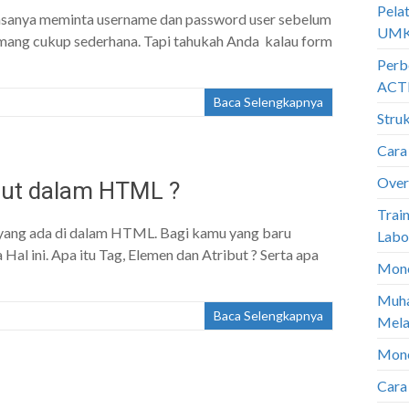
Pela
biasanya meminta username dan password user sebelum
UM
memang cukup sederhana. Tapi tahukah Anda kalau form
Perb
ACTI
Baca Selengkapnya
Stru
Cara
Over
ibut dalam HTML ?
Trai
g yang ada di dalam HTML. Bagi kamu yang baru
Labo
l ini. Apa itu Tag, Elemen dan Atribut ? Serta apa
Mone
Muha
Baca Selengkapnya
Mela
Mone
Cara