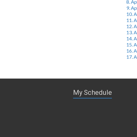
8. A
9. A
10. 
11. 
12. 
13. 
14. 
15. 
16. 
17. 
My Schedule