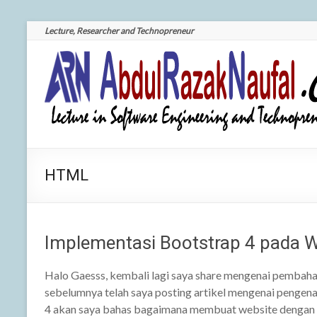
Skip
Lecture, Researcher and Technopreneur
to
content
AbdulRazakNaufal.Com
Your
Brigther
| Your Brigther Future is
Future
Our Mission
is Our
Mission
HTML
Implementasi Bootstrap 4 pada W
Halo Gaesss, kembali lagi saya share mengenai pembaha
sebelumnya telah saya posting artikel mengenai pengenal
4 akan saya bahas bagaimana membuat website dengan 