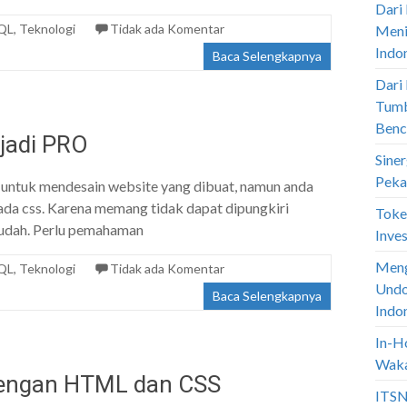
Dari
QL
,
Teknologi
Tidak ada Komentar
Meni
Indo
Baca Selengkapnya
Dari
Tumb
Benc
jadi PRO
Sine
Peka
r untuk mendesain website yang dibuat, namun anda
ada css. Karena memang tidak dapat dipungkiri
Toke
mudah. Perlu pemahaman
Inve
Meng
QL
,
Teknologi
Tidak ada Komentar
Undo
Baca Selengkapnya
Indo
In-H
Waka
engan HTML dan CSS
ITSN