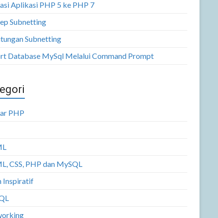
asi Aplikasi PHP 5 ke PHP 7
ep Subnetting
itungan Subnetting
rt Database MySql Melalui Command Prompt
egori
jar PHP
ML
, CSS, PHP dan MySQL
 Inspiratif
QL
orking