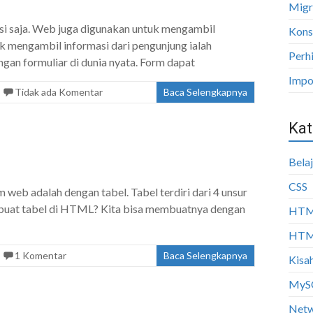
Migr
i saja. Web juga digunakan untuk mengambil
Kons
tuk mengambil informasi dari pengunjung ialah
Perh
an formuliar di dunia nyata. Form dapat
Impo
Tidak ada Komentar
Baca Selengkapnya
Kat
Bela
CSS
 web adalah dengan tabel. Tabel terdiri dari 4 unsur
mbuat tabel di HTML? Kita bisa membuatnya dengan
HT
HTML
1 Komentar
Baca Selengkapnya
Kisah
MyS
Netw