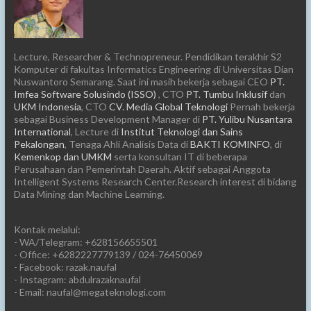
Lecture, Researcher & Technopreneur. Pendidikan terakhir S2
Komputer di fakultas Informatics Engineering di Universitas Dian
Nuswantoro Semarang. Saat ini masih bekerja sebagai CEO
PT.
Imfea Software Solusindo (ISSO)
, CTO
PT. Tumbu Inklusif
dan
UKM Indonesia
, CTO
CV. Media Global Teknologi
Pernah bekerja
sebagai Business Development Manager di
PT. Yulibu Nusantara
International
, Lecture di
Institut Teknologi dan Sains
Pekalongan
, Tenaga Ahli Analisis Data di
BAKTI KOMINFO
, di
Kemenkop dan UMKM
serta konsultan IT di beberapa
Perusahaan dan Pemerintah Daerah. Aktif sebagai Anggota
Intelligent Systems Research Center.Research interest di bidang
Data Mining dan Machine Learning.
Kontak melalui:
- WA/Telegram: +628156655501
- Office: +6282227779139 / 024-76450069
- Facebook: razak.naufal
- Instagram: abdulrazaknaufal
- Email: naufal@megateknologi.com