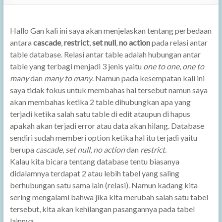
Hallo Gan kali ini saya akan menjelaskan tentang perbedaan
antara
cascade
,
restrict
,
set null
,
no action
pada relasi antar
table database. Relasi antar table adalah hubungan antar
table yang terbagi menjadi 3 jenis yaitu
one to one
,
one to
many
dan
many to many
. Namun pada kesempatan kali ini
saya tidak fokus untuk membahas hal tersebut namun saya
akan membahas ketika 2 table dihubungkan apa yang
terjadi ketika salah satu table di edit ataupun di hapus
apakah akan terjadi error atau data akan hilang. Database
sendiri sudah memberi option ketika hal itu terjadi yaitu
berupa
cascade
,
set null
,
no action
dan
restrict
.
Kalau kita bicara tentang database tentu biasanya
didalamnya terdapat 2 atau lebih tabel yang saling
berhubungan satu sama lain (relasi). Namun kadang kita
sering mengalami bahwa jika kita merubah salah satu tabel
tersebut, kita akan kehilangan pasangannya pada tabel
lainnya.