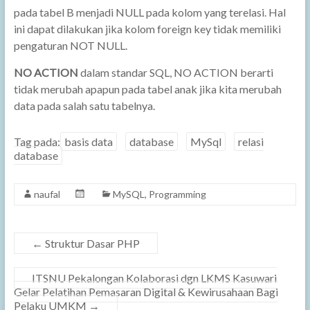
pada tabel B menjadi NULL pada kolom yang terelasi. Hal
ini dapat dilakukan jika kolom foreign key tidak memiliki
pengaturan NOT NULL.
NO ACTION
dalam standar SQL, NO ACTION berarti
tidak merubah apapun pada tabel anak jika kita merubah
data pada salah satu tabelnya.
Tag pada:
basis data
database
MySql
relasi
database
naufal
MySQL
,
Programming
←
Struktur Dasar PHP
ITSNU Pekalongan Kolaborasi dgn LKMS Kasuwari
Gelar Pelatihan Pemasaran Digital & Kewirusahaan Bagi
Pelaku UMKM
→