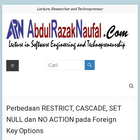
Skip
Lecture, Researcher and Technopreneur
to
content
AbdulRazakNaufal.Com
Your
Brigther
| Your Brigther Future is
Future
is Our
Our Mission
Mission
Perbedaan RESTRICT, CASCADE, SET
NULL dan NO ACTION pada Foreign
Key Options