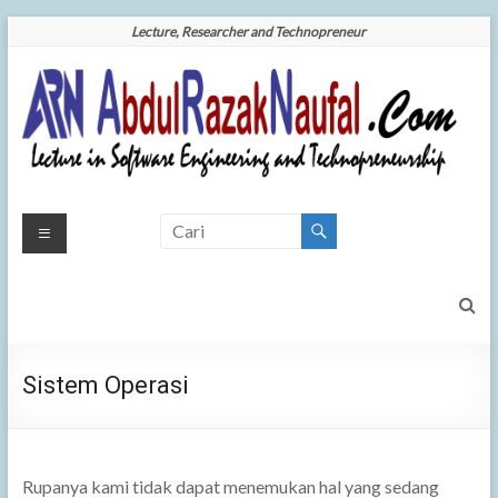
Skip
Lecture, Researcher and Technopreneur
to
content
AbdulRazakNaufal.Com
Your
Brigther
| Your Brigther Future is
Future
is Our
Our Mission
Mission
Sistem Operasi
Rupanya kami tidak dapat menemukan hal yang sedang