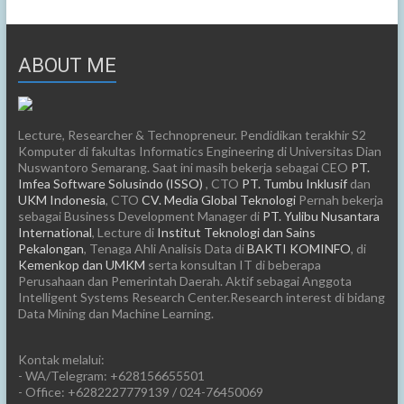
ABOUT ME
Lecture, Researcher & Technopreneur. Pendidikan terakhir S2
Komputer di fakultas Informatics Engineering di Universitas Dian
Nuswantoro Semarang. Saat ini masih bekerja sebagai CEO
PT.
Imfea Software Solusindo (ISSO)
, CTO
PT. Tumbu Inklusif
dan
UKM Indonesia
, CTO
CV. Media Global Teknologi
Pernah bekerja
sebagai Business Development Manager di
PT. Yulibu Nusantara
International
, Lecture di
Institut Teknologi dan Sains
Pekalongan
, Tenaga Ahli Analisis Data di
BAKTI KOMINFO
, di
Kemenkop dan UMKM
serta konsultan IT di beberapa
Perusahaan dan Pemerintah Daerah. Aktif sebagai Anggota
Intelligent Systems Research Center.Research interest di bidang
Data Mining dan Machine Learning.
Kontak melalui:
- WA/Telegram: +628156655501
- Office: +6282227779139 / 024-76450069