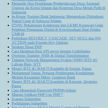
Mengulik Dua Pendekatan Pemberdayaan Desa: Saemaul
Undong ala Korea Selatan dan Koperasi Desa Merah Putih di
Indonesia
In-House Training Bank Indonesia: Memperkuat Digitalisasi
Wakaf Uang di Sulawesi Selatan
ITSNU Pekalongan Kolaborasi dgn LKMS Kasuwari Gelar
Pelatihan Pemasaran Digital & Kewirusahaan Bagi Pelaku
UMKM
Perbedaan RESTRICT, CASCADE, SET NULL dan NO
ACTION pada Foreign Key Options
Struktur Dasar PHP
Cara Membuat Rest API server dengan CodeIgniter
Overseas Training: NMS & Digital Transformation
Training Network Management System (NMS) BTS 4G
Laboan Bajo, NTT
Monev BTS 4G BAKTI Kominfo di Sorong, Papua
Muhammad Yunus: Pejuang Pemberantas Kemiskinan
Melalui Keuangan Mikro, Grameen Bank
Monev BTS 4G BAKTI Kominfo di Keroom, Jayapura,
Papua
Cara Mengubah Password PHPMyAdmin
Migrasi Aplikasi PHP 5 ke PHP 7
Konsep Subnetting
Perhitungan Subnetting
Import Database MySql Melalui Command Prompt