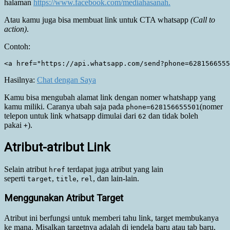
halaman
https://www.facebook.com/mediahasanah.
Atau kamu juga bisa membuat link untuk CTA whatsapp
(Call to
action)
.
Contoh:
Hasilnya:
Chat dengan Saya
Kamu bisa mengubah alamat link dengan nomer whatshapp yang
kamu miliki. Caranya ubah saja pada
(nomer
phone=628156655501
telepon untuk link whatsapp dimulai dari
dan tidak boleh
62
pakai
).
+
Atribut-atribut Link
Selain atribut
terdapat juga atribut yang lain
href
seperti
,
,
, dan lain-lain.
target
title
rel
Menggunakan Atribut Target
Atribut ini berfungsi untuk memberi tahu link, target membukanya
ke mana. Misalkan targetnya adalah di jendela baru atau tab baru,