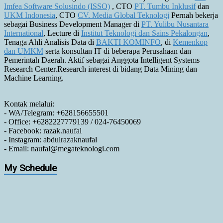
Imfea Software Solusindo (ISSO)
, CTO
PT. Tumbu Inklusif
dan
UKM Indonesia
, CTO
CV. Media Global Teknologi
Pernah bekerja
sebagai Business Development Manager di
PT. Yulibu Nusantara
International
, Lecture di
Institut Teknologi dan Sains Pekalongan
,
Tenaga Ahli Analisis Data di
BAKTI KOMINFO
, di
Kemenkop
dan UMKM
serta konsultan IT di beberapa Perusahaan dan
Pemerintah Daerah. Aktif sebagai Anggota Intelligent Systems
Research Center.Research interest di bidang Data Mining dan
Machine Learning.
Kontak melalui:
- WA/Telegram: +628156655501
- Office: +6282227779139 / 024-76450069
- Facebook: razak.naufal
- Instagram: abdulrazaknaufal
- Email: naufal@megateknologi.com
My Schedule