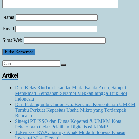
Nama
Email
Situs Web
Artikel
Dari Kelas Rindam Iskandar Muda Banda Aceh, Sampai
Menikmati Keindahan Serambi Mekkah hingga Titik Nol
Indonesia
Dari Padang untuk Indonesia: Bersama Kementerian UMKM,
Tumbu Perkuat Kapasitas Usaha Mikro yang Terdampak
Bencana
Sinergi PT ISSO dan Dinas Koperasi & UMKM Kota
Pekalongan Gelar Pelatihan Digitalisasi KDMP
Tokenisasi RWA: Saatnya Anak Muda Indonesia Kuasai
Investasi Masa Depan!