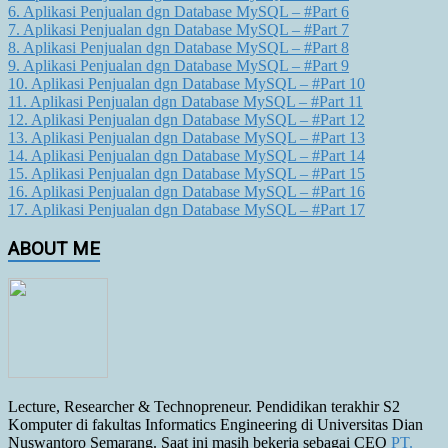
6. Aplikasi Penjualan dgn Database MySQL – #Part 6
7. Aplikasi Penjualan dgn Database MySQL – #Part 7
8. Aplikasi Penjualan dgn Database MySQL – #Part 8
9. Aplikasi Penjualan dgn Database MySQL – #Part 9
10. Aplikasi Penjualan dgn Database MySQL – #Part 10
11. Aplikasi Penjualan dgn Database MySQL – #Part 11
12. Aplikasi Penjualan dgn Database MySQL – #Part 12
13. Aplikasi Penjualan dgn Database MySQL – #Part 13
14. Aplikasi Penjualan dgn Database MySQL – #Part 14
15. Aplikasi Penjualan dgn Database MySQL – #Part 15
16. Aplikasi Penjualan dgn Database MySQL – #Part 16
17. Aplikasi Penjualan dgn Database MySQL – #Part 17
ABOUT ME
Lecture, Researcher & Technopreneur. Pendidikan terakhir S2
Komputer di fakultas Informatics Engineering di Universitas Dian
Nuswantoro Semarang. Saat ini masih bekerja sebagai CEO
PT.