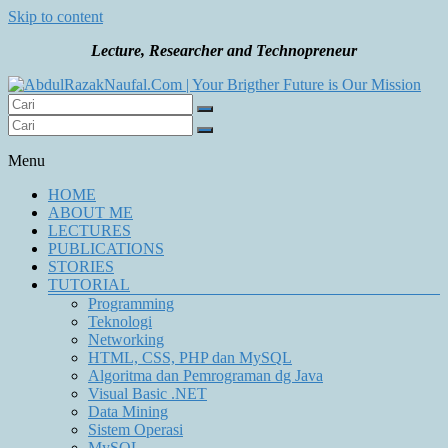
Skip to content
Lecture, Researcher and Technopreneur
Your Brigther Future is Our Mission
AbdulRazakNaufal.Com | Your Brigther Future is Our
Mission
Menu
HOME
ABOUT ME
LECTURES
PUBLICATIONS
STORIES
TUTORIAL
Programming
Teknologi
Networking
HTML, CSS, PHP dan MySQL
Algoritma dan Pemrograman dg Java
Visual Basic .NET
Data Mining
Sistem Operasi
MySQL