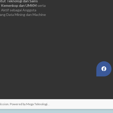
itut Teknologi dan Sains
i
Kemenkop dan UMKM
serta
 Aktif sebagai Anggota
dang Data Mining dan Machine
Mission
. Powered by
Mega Teknologi
.
.