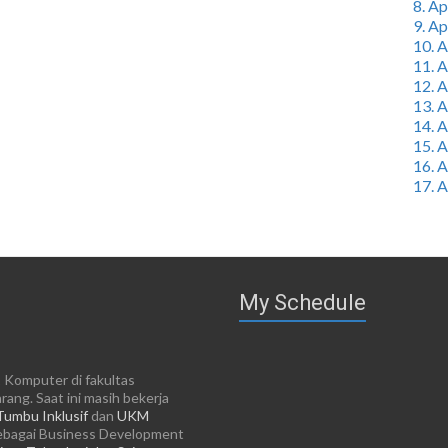
8. A
9. A
10. 
11. 
12. 
13. 
14. 
15. 
16. 
17. 
My Schedule
 Komputer di fakultas
ang. Saat ini masih bekerja
Tumbu Inklusif
dan
UKM
ebagai Business Development