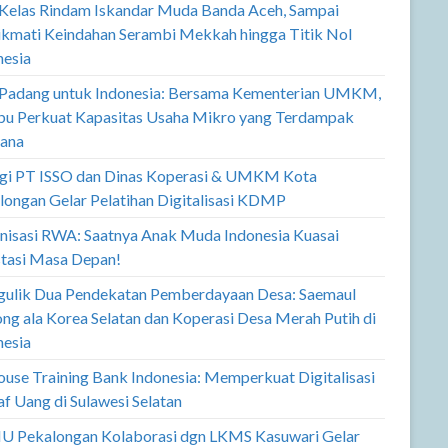
 Kelas Rindam Iskandar Muda Banda Aceh, Sampai
kmati Keindahan Serambi Mekkah hingga Titik Nol
nesia
 Padang untuk Indonesia: Bersama Kementerian UMKM,
u Perkuat Kapasitas Usaha Mikro yang Terdampak
ana
rgi PT ISSO dan Dinas Koperasi & UMKM Kota
longan Gelar Pelatihan Digitalisasi KDMP
nisasi RWA: Saatnya Anak Muda Indonesia Kuasai
stasi Masa Depan!
ulik Dua Pendekatan Pemberdayaan Desa: Saemaul
ng ala Korea Selatan dan Koperasi Desa Merah Putih di
nesia
ouse Training Bank Indonesia: Memperkuat Digitalisasi
f Uang di Sulawesi Selatan
U Pekalongan Kolaborasi dgn LKMS Kasuwari Gelar