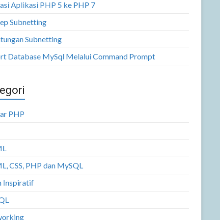
asi Aplikasi PHP 5 ke PHP 7
ep Subnetting
itungan Subnetting
rt Database MySql Melalui Command Prompt
egori
jar PHP
ML
, CSS, PHP dan MySQL
 Inspiratif
QL
orking