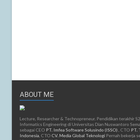
ABOUT ME
Lecture, Researcher & Technopreneur. Pendidikan terakhir S2
Informatics Engineering di Universitas Dian Nuswantoro Semar
sebagai CEO
PT. Imfea Software Solusindo (ISSO)
, CTO
PT. 
Indonesia
, CTO
CV. Media Global Teknologi
Pernah bekerja s