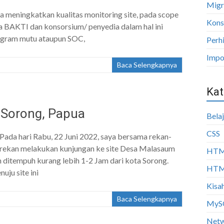
Migr
 meningkatkan kualitas monitoring site, pada scope
Kons
a BAKTI dan konsorsium/ penyedia dalam hal ini
rogram mutu ataupun SOC,
Perh
Impo
Baca Selengkapnya
Kat
 Sorong, Papua
Bela
CSS
Pada hari Rabu, 22 Juni 2022, saya bersama rekan-
rekan melakukan kunjungan ke site Desa Malasaum
HT
n ditempuh kurang lebih 1-2 Jam dari kota Sorong.
HTML
uju site ini
Kisah
Baca Selengkapnya
MyS
Netw