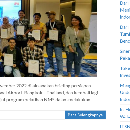
Dari
Meni
Indo
Dari
Tumb
Benc
Sine
Peka
Toke
Inve
Meng
vember 2022 dilaksanakan briefing persiapan
Undo
nal Airport, Bangkok – Thailand, dan kembali lagi
Indo
anjut program pelatihan NMS dalam melakukan
In-H
Baca Selengkapnya
Waka
ITSN