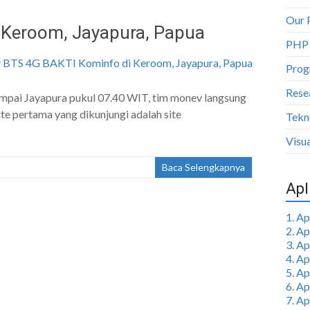
Our 
 Keroom, Jayapura, Papua
PHP
Prog
Rese
ampai Jayapura pukul 07.40 WIT, tim monev langsung
e pertama yang dikunjungi adalah site
Tekn
Visua
Baca Selengkapnya
Apl
1. A
2. A
3. A
4. A
5. A
6. A
7. A