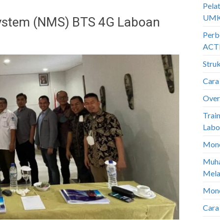
Pela
UM
ystem (NMS) BTS 4G Laboan
Perb
ACTI
Stru
Cara
Over
Trai
Labo
Mone
Muha
Mela
Mone
Cara