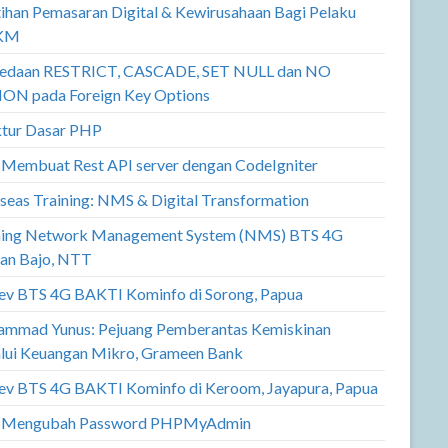
tihan Pemasaran Digital & Kewirusahaan Bagi Pelaku
KM
edaan RESTRICT, CASCADE, SET NULL dan NO
ON pada Foreign Key Options
ktur Dasar PHP
 Membuat Rest API server dengan CodeIgniter
seas Training: NMS & Digital Transformation
ning Network Management System (NMS) BTS 4G
an Bajo, NTT
v BTS 4G BAKTI Kominfo di Sorong, Papua
mmad Yunus: Pejuang Pemberantas Kemiskinan
lui Keuangan Mikro, Grameen Bank
v BTS 4G BAKTI Kominfo di Keroom, Jayapura, Papua
 Mengubah Password PHPMyAdmin