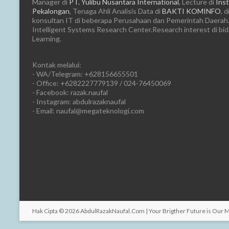
Manager di
PT. Yulibu Nusantara International
, Lecture di
Inst
Pekalongan
, Tenaga Ahli Analisis Data di
BAKTI KOMINFO
, d
konsultan IT di beberapa Perusahaan dan Pemerintah Daerah.
Intelligent Systems Research Center.Research interest di bi
Learning.
Kontak melalui:
- WA/Telegram: +628156655501
- Office: +6282227779139 / 024-76450069
- Facebook: razak.naufal
- Instagram: abdulrazaknaufal
- Email: naufal@megateknologi.com
Hak Cipta © 2026
AbdulRazakNaufal.Com | Your Brigther Future is Our 