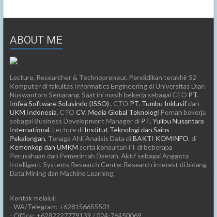
ABOUT ME
Lecture, Researcher & Technopreneur. Pendidikan terakhir S2
Komputer di fakultas Informatics Engineering di Universitas Dian
Nuswantoro Semarang. Saat ini masih bekerja sebagai CEO
PT.
Imfea Software Solusindo (ISSO)
, CTO
PT. Tumbu Inklusif
dan
UKM Indonesia
, CTO
CV. Media Global Teknologi
Pernah bekerja
sebagai Business Development Manager di
PT. Yulibu Nusantara
International
, Lecture di
Institut Teknologi dan Sains
Pekalongan
, Tenaga Ahli Analisis Data di
BAKTI KOMINFO
, di
Kemenkop dan UMKM
serta konsultan IT di beberapa
Perusahaan dan Pemerintah Daerah. Aktif sebagai Anggota
Intelligent Systems Research Center.Research interest di bidang
Data Mining dan Machine Learning.
Kontak melalui:
- WA/Telegram: +628156655501
- Office: +6282227779139 / 024-76450069