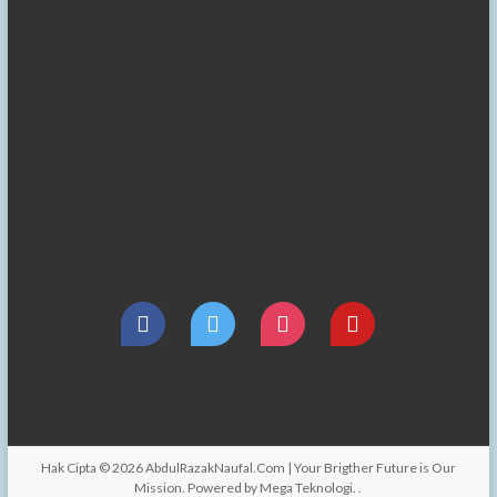
Hak Cipta © 2026
AbdulRazakNaufal.Com | Your Brigther Future is Our
Mission
. Powered by
Mega Teknologi
.
.