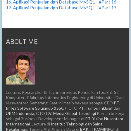
16. Aplikasi Penjualan dgn Database MySQL – #Part 16
17. Aplikasi Penjualan dgn Database MySQL – #Part 17
ABOUT ME
Lecture, Researcher & Technopreneur. Pendidikan terakhir S2
Komputer di fakultas Informatics Engineering di Universitas Dian
Nuswantoro Semarang. Saat ini masih bekerja sebagai CEO
PT.
Imfea Software Solusindo (ISSO)
, CTO
PT. Tumbu Inklusif
dan
UKM Indonesia
, CTO
CV. Media Global Teknologi
Pernah bekerja
sebagai Business Development Manager di
PT. Yulibu Nusantara
International
, Lecture di
Institut Teknologi dan Sains
Pekalongan
, Tenaga Ahli Analisis Data di
BAKTI KOMINFO
, di